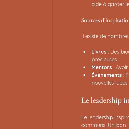
aide à garder le
Sources d'inspirati
Il existe de nombreu
Livres
 : Des bi
précieuses.
Mentors
 : Avoi
Événements
 : 
nouvelles idées.
Le leadership i
Le leadership inspir
communs. Un bon lea