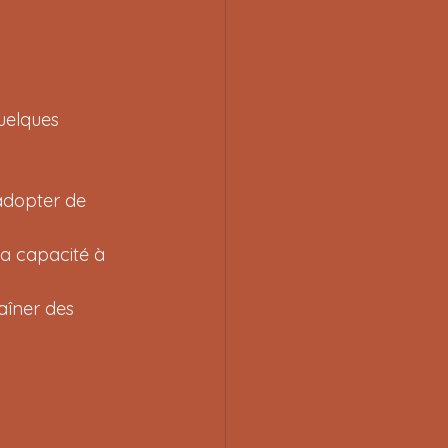
quelques 
adopter de 
la capacité à 
îner des 