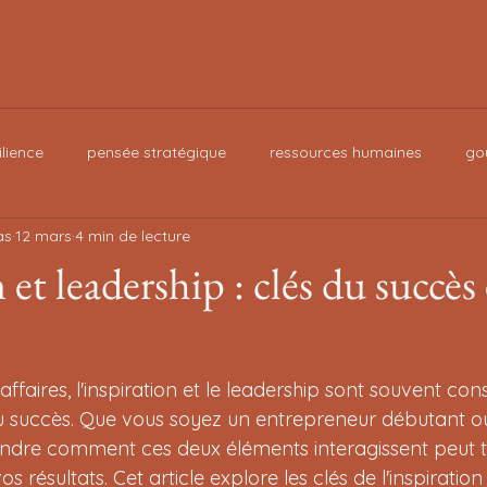
ilience
pensée stratégique
ressources humaines
go
as
12 mars
4 min de lecture
Strategy
Values
 et leadership : clés du succès
faires, l'inspiration et le leadership sont souvent con
u succès. Que vous soyez un entrepreneur débutant ou
dre comment ces deux éléments interagissent peut t
 résultats. Cet article explore les clés de l'inspiration