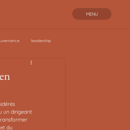
MENU
uvernance
leadership
 en
sidérés 
 un dirigeant 
ransformer 
 et du 