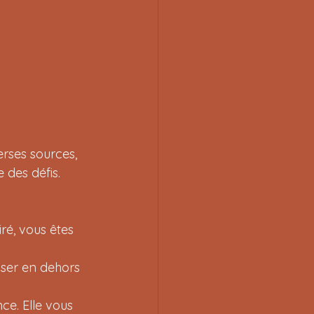
erses sources, 
des défis. 
iré, vous êtes 
enser en dehors 
nce. Elle vous 