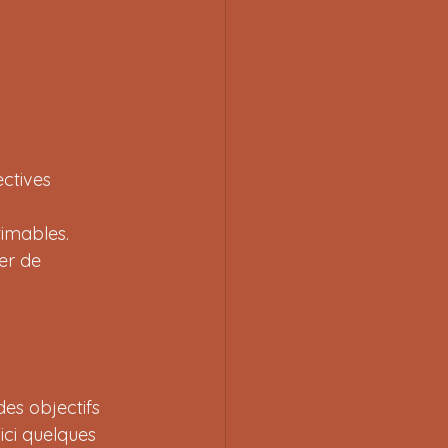
ctives 
timables.
er de 
es objectifs 
ici quelques 