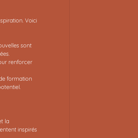
piration. Voici 
ouvelles sont 
ées.
our renforcer 
 de formation 
tentiel.
t la 
ntent inspirés 