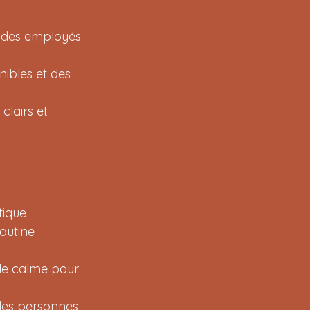
s des employés 
nibles et des 
clairs et 
tique 
outine :
de calme pour 
 des personnes 