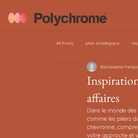
All Posts
plan stratégique
rés
Bernadette Petitp
OrganizationalDevelopment
Inspiration
affaires
Dans le monde des af
comme les piliers d
chevronné, compren
votre approche et vos