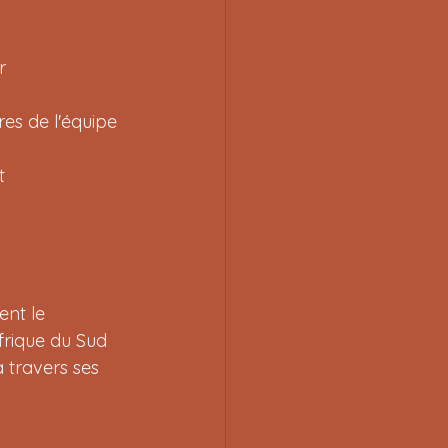
r 
es de l'équipe 
t 
nt le 
frique du Sud 
à travers ses 