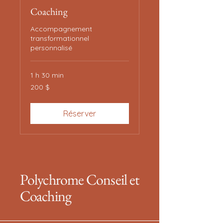
Coaching
Accompagnement
transformationnel
personnalisé
1 h 30 min
200 dollars
200 $
canadiens
Réserver
Polychrome Conseil et
Coaching