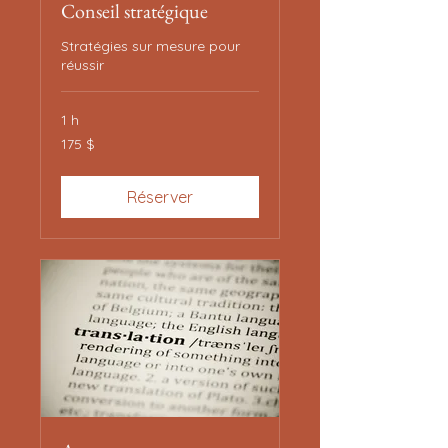
Conseil stratégique
Stratégies sur mesure pour
réussir
1 h
175 dollars
175 $
canadiens
Réserver